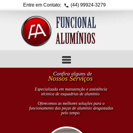
Entre em Contato:
(44) 99924-3279
Home
Confira alguns de
IZAÇÃO
ERVIÇOS
ONTATO
MPRESA
OBRAS
HOME
Nossos Serviços
tá Nossa
le
obre a
obras
Página
Empresa
a
nutenção
onosco
uncional
realizadas
Inicial
Especializada em manutenção e assistência
técinica de esquadrias de alumínio.
Serviços
Oferecemos as melhores soluções para o
Obras
funcionamento das peças de alumínio desgastadas
pelo tempo.
Localização
Contato