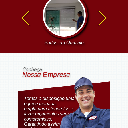
las e Grades em
Portas em Alumínio
Portões em Alu
Alumínio
Temos a disposição uma
equipe treinada
e apta para atendê-los e
fazer orçamentos sem
compromisso.
Garantindo assim,